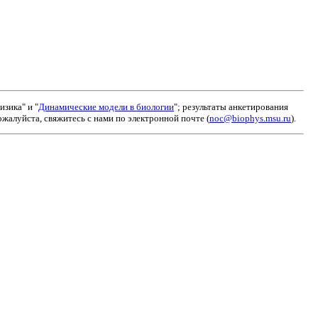
зика" и "
Динамические модели в биологии
"; результаты анкетирования
алуйста, свяжитесь с нами по электронной почте (
noc@biophys.msu.ru
).